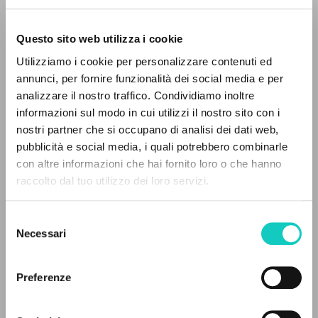
Questo sito web utilizza i cookie
Utilizziamo i cookie per personalizzare contenuti ed
annunci, per fornire funzionalità dei social media e per
IL PROGETTO
analizzare il nostro traffico. Condividiamo inoltre
informazioni sul modo in cui utilizzi il nostro sito con i
Il portale raccoglie e rende accessibili gli scritti
nostri partner che si occupano di analisi dei dati web,
di Luigi Giussani: quasi 5000 voci bibliografiche,
Giussani Luigi
Autore
pubblicità e social media, i quali potrebbero combinarle
testi integrali in 5 lingue e percorsi tematici
Pereira da Silva Eliandro
Traduttore
con altre informazioni che hai fornito loro o che hanno
dedicati.
raccolto dal tuo utilizzo dei loro servizi.
Portoghese BR
Litterae Communionis-Passos
Selezione
2000
NAVIGA
Necessari
del
Pagine: 2
consenso
Ricerca avanzata »
Il PerCorso
Preferenze
Contatti
Login
ULTIMO AGGIORNAMENTO
05/11/2024