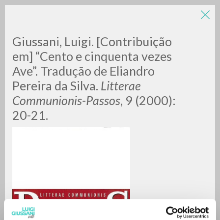
Giussani, Luigi. [Contribuição
em] “Cento e cinquenta vezes
Ave”. Tradução de Eliandro
Pereira da Silva.
Litterae
A
Z
Communionis-Passos
, 9 (2000):
20-21.
0
DOCUMENTI TROVATI
RISULTATI SUCCESSIVI