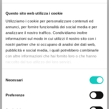
Questo sito web utilizza i cookie
RICERCA AVANZATA »
Utilizziamo i cookie per personalizzare contenuti ed
A
Z
annunci, per fornire funzionalità dei social media e per
analizzare il nostro traffico. Condividiamo inoltre
0
DOCUMENTI TROVATI
informazioni sul modo in cui utilizzi il nostro sito con i
nostri partner che si occupano di analisi dei dati web,
Giussani Luigi
Autore
pubblicità e social media, i quali potrebbero combinarle
Oggioni Costantino
Autore
con altre informazioni che hai fornito loro o che hanno
raccolto dal tuo utilizzo dei loro servizi.
RISULTATI SUCCESSIVI
Presidenza Diocesana della GIAC
Italiano
Selezione
1954
Necessari
del
Pagine: 40
consenso
Preferenze
ULTIMO AGGIORNAMENTO
15/05/2019