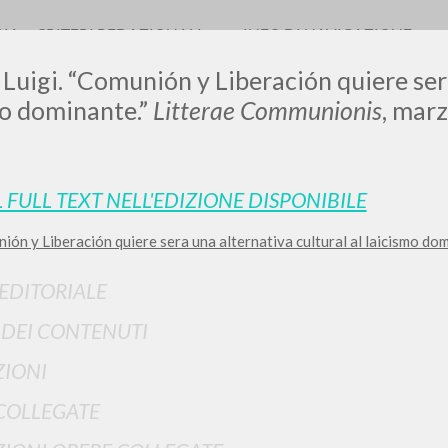
RIA
CRITERI REDAZIONALI
INFO DI NAVIGAZIONE
 Luigi. “Comunión y Liberación quiere ser
mo dominante.”
Litterae Communionis
, marz
LUIGI
L FULL TEXT NELL'EDIZIONE DISPONIBILE
ón y Liberación quiere sera una alternativa cultural al laicismo do
SSANI
 EDITORIALE
scritti
I DEI CONTENUTI
IONI
COLLEGATE