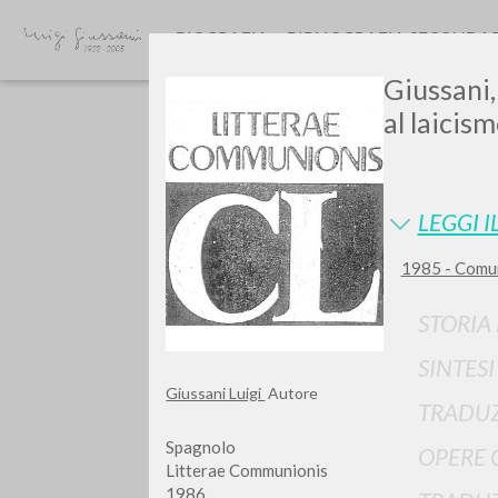
BIOGRAFIA
BIBLIOGRAFIA SECONDA
Giussani,
al laicis
LEGGI I
1985 - Comuni
GIU
STORIA
SINTES
Giussani Luigi
Autore
TRADUZ
Spagnolo
OPERE 
Litterae Communionis
1986