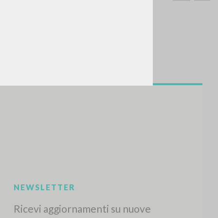
CERCA
Frase esatta
 »
ATTIVITÀ RECENTI
A
Z