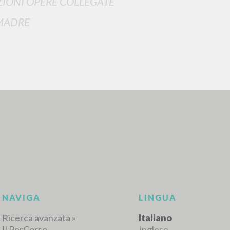
IONI OPERE COLLEGATE
MADRE
RICERCA AVANZATA
i risultati ancora più precisi? Utilizza la
0
DOCUMENTI TROVATI
Visualizza dettagli per tipologia
LINGUA
AUTORE
ANNO