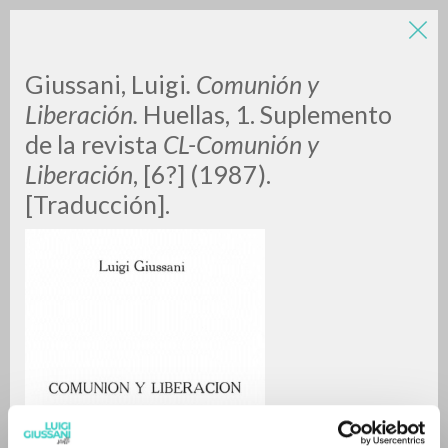
Giussani, Luigi
. Comunión y
Liberación.
Huellas, 1.
Suplemento
de la revista
CL-Comunión y
Liberación
, [6?] (1987).
[Traducción].
RICERCA AVANZATA »
A
Z
0
DOCUMENTI TROVATI
RISULTATI SUCCESSIVI