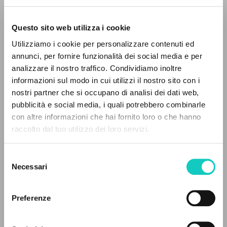
Questo sito web utilizza i cookie
Utilizziamo i cookie per personalizzare contenuti ed
annunci, per fornire funzionalità dei social media e per
analizzare il nostro traffico. Condividiamo inoltre
informazioni sul modo in cui utilizzi il nostro sito con i
nostri partner che si occupano di analisi dei dati web,
Giussani Luigi
Autore
pubblicità e social media, i quali potrebbero combinarle
Hernández Fabila Rafael
Presentazione
IL PROGETTO
con altre informazioni che hai fornito loro o che hanno
raccolto dal tuo utilizzo dei loro servizi.
Spagnolo
Il portale raccoglie e rende accessibili gli scritti
CL-Comunión y Liberación
di Luigi Giussani: quasi 5000 voci bibliografiche,
1987
Selezione
Pagine: 52
testi integrali in 5 lingue e percorsi tematici
Necessari
del
dedicati.
consenso
Preferenze
ULTIMO AGGIORNAMENTO
NAVIGA
30/06/2021