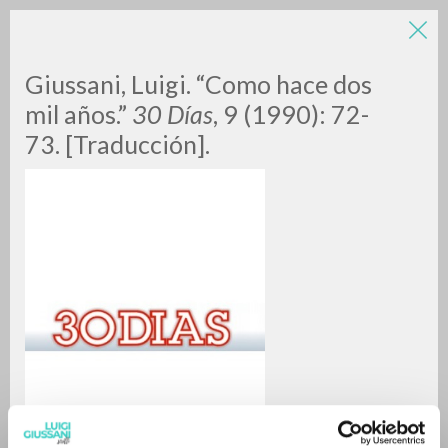
Giussani, Luigi. “Como hace dos
mil años.”
30 Días
, 9 (1990): 72-
73. [Traducción].
RICERCA AVANZATA »
A
Z
0
DOCUMENTI TROVATI
RISULTATI SUCCESSIVI