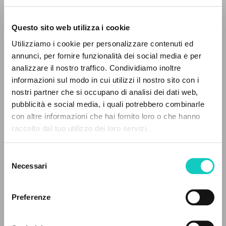
Questo sito web utilizza i cookie
Giussani Luigi
Autore
Utilizziamo i cookie per personalizzare contenuti ed
annunci, per fornire funzionalità dei social media e per
Spagnolo
analizzare il nostro traffico. Condividiamo inoltre
30 Dias
1990
informazioni sul modo in cui utilizzi il nostro sito con i
Pagine: 2
nostri partner che si occupano di analisi dei dati web,
pubblicità e social media, i quali potrebbero combinarle
IL PROGETTO
con altre informazioni che hai fornito loro o che hanno
raccolto dal tuo utilizzo dei loro servizi.
Il portale raccoglie e rende accessibili gli scritti
ULTIMO AGGIORNAMENTO
07/10/2024
di Luigi Giussani: quasi 5000 voci bibliografiche,
Selezione
testi integrali in 5 lingue e percorsi tematici
Necessari
del
dedicati.
consenso
LEGGI IL FULL TEXT NELL'EDIZIONE
Preferenze
DISPONIBILE
NAVIGA