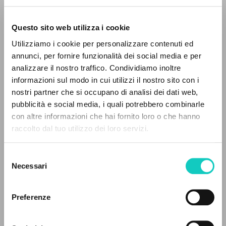
Questo sito web utilizza i cookie
Utilizziamo i cookie per personalizzare contenuti ed
annunci, per fornire funzionalità dei social media e per
analizzare il nostro traffico. Condividiamo inoltre
informazioni sul modo in cui utilizzi il nostro sito con i
nostri partner che si occupano di analisi dei dati web,
pubblicità e social media, i quali potrebbero combinarle
IL PROGETTO
con altre informazioni che hai fornito loro o che hanno
Giussani Luigi
Autore
raccolto dal tuo utilizzo dei loro servizi.
Il portale raccoglie e rende accessibili gli scritti
Cooperativa Editoriale Nuovo Mondo
di Luigi Giussani: quasi 5000 voci bibliografiche,
Inglese
Selezione
testi integrali in 5 lingue e percorsi tematici
1989
Necessari
del
dedicati.
Pagine: 18
consenso
Preferenze
NAVIGA
ULTIMO AGGIORNAMENTO