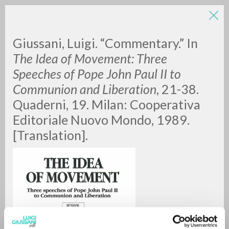
Giussani, Luigi. “Commentary.”
In
The Idea of Movement: Three
Speeches of Pope John Paul II to
Communion and Liberation
, 21-38.
Quaderni, 19. Milan: Cooperativa
Editoriale Nuovo Mondo, 1989.
RICERCA AVANZATA »
[Translation].
A
Z
0
DOCUMENTI TROVATI
RISULTATI SUCCESSIVI