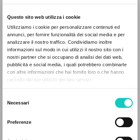
Questo sito web utilizza i cookie
Utilizziamo i cookie per personalizzare contenuti ed
annunci, per fornire funzionalità dei social media e per
IL PROGETTO
analizzare il nostro traffico. Condividiamo inoltre
informazioni sul modo in cui utilizzi il nostro sito con i
Il portale raccoglie e rende accessibili gli scritti
nostri partner che si occupano di analisi dei dati web,
di Luigi Giussani: quasi 5000 voci bibliografiche,
pubblicità e social media, i quali potrebbero combinarle
testi integrali in 5 lingue e percorsi tematici
con altre informazioni che hai fornito loro o che hanno
dedicati.
Giussani Luigi
Autore
raccolto dal tuo utilizzo dei loro servizi.
Wojtyla Karol
Autore
Selezione
NAVIGA
Cooperativa Editoriale Nuovo Mondo
Necessari
del
Francese
consenso
Ricerca avanzata »
1990
Il PerCorso
Pagine: 19
Preferenze
Contatti
Login