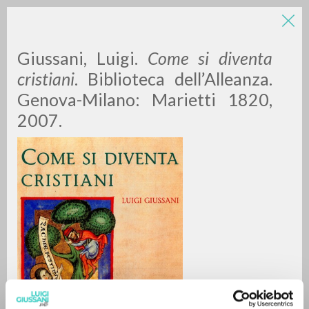
Giussani, Luigi.
Come si diventa
cristiani
. Biblioteca dell’Alleanza.
Genova-Milano: Marietti 1820,
2007.
RICERCA AVANZATA »
A
Z
0
DOCUMENTI TROVATI
RISULTATI SUCCESSIVI