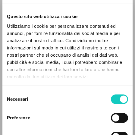
Questo sito web utilizza i cookie
Utilizziamo i cookie per personalizzare contenuti ed
annunci, per fornire funzionalità dei social media e per
analizzare il nostro traffico. Condividiamo inoltre
Giussani Luigi
Autore
informazioni sul modo in cui utilizzi il nostro sito con i
nostri partner che si occupano di analisi dei dati web,
Marietti 1820
pubblicità e social media, i quali potrebbero combinarle
Italiano
IL PROGETTO
2007
con altre informazioni che hai fornito loro o che hanno
Pagine: 44
raccolto dal tuo utilizzo dei loro servizi.
Il portale raccoglie e rende accessibili gli scritti
di Luigi Giussani: quasi 5000 voci bibliografiche,
Selezione
testi integrali in 5 lingue e percorsi tematici
Necessari
del
ULTIMO AGGIORNAMENTO
dedicati.
05/02/2026
consenso
Preferenze
NAVIGA
FULL TEXT