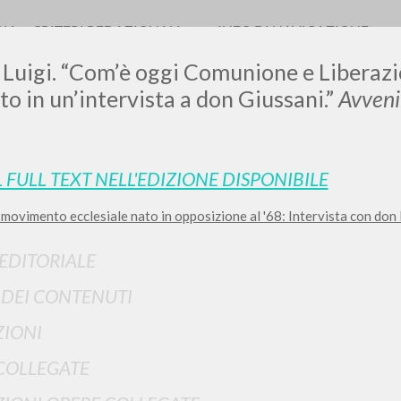
RIA
CRITERI REDAZIONALI
INFO DI NAVIGAZIONE
 Luigi. “Com’è oggi Comunione e Liberazion
 in un’intervista a don Giussani.”
Avveni
LUIGI
L FULL TEXT NELL'EDIZIONE DISPONIBILE
l movimento ecclesiale nato in opposizione al '68: Intervista con don L
SSANI
 EDITORIALE
scritti
I DEI CONTENUTI
IONI
COLLEGATE