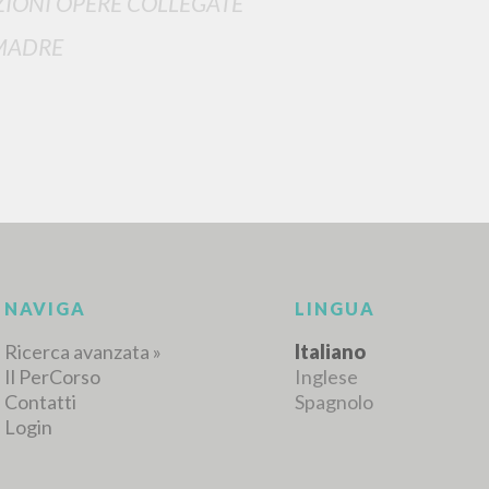
IONI OPERE COLLEGATE
MADRE
RICERCA AVANZATA
i risultati ancora più precisi? Utilizza la
0
DOCUMENTI TROVATI
Visualizza dettagli per tipologia
LINGUA
AUTORE
ANNO