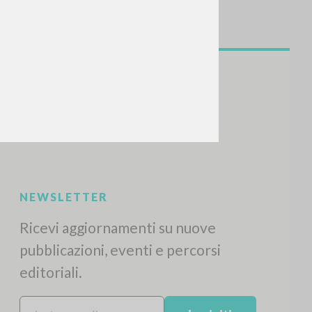
CERCA
Frase esatta
 »
ATTIVITÀ RECENTI
A
Z