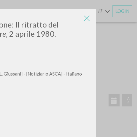
AGGIORNAMENTI
NEWS
CONTATTI
IT
LOGIN
E
e: Il ritratto del
re
, 2 aprile 1980.
. Giussani] - [Notiziario ASCA] - Italiano