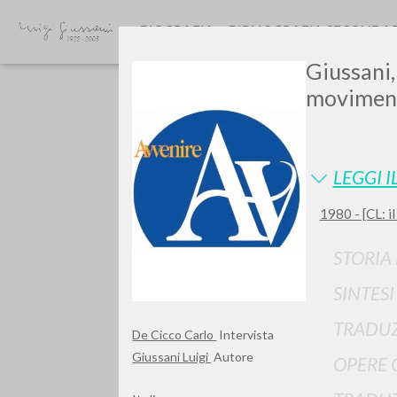
BIOGRAFIA
BIBLIOGRAFIA SECONDA
Giussani,
movimento
LEGGI I
1980 - [CL: i
GIU
STORIA
SINTES
TRADUZ
De Cicco Carlo
Intervista
Giussani Luigi
Autore
OPERE 