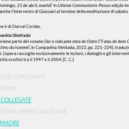
omingo, 25 de abril, manhã” in
Litterae Communionis-Passos edição bra
anche l’intervento di Giussani al termine della meditazione di sabato 
ne è di Durval Cordas.
RISULTATI SUCCESSIVI
nhia Ilimitada
diviene parte del volume
Dar a vida pela obra de Outro
(“Falas de dom G
tino do homem”, in Companhia Ilimitada, 2022, pp. 221-224), traduz
 L’opera raccoglie esclusivamente le lezioni, i dialoghi e gli intervent
ità svoltisi tra il 1997 e il 2004. [C. C.]
I DEI CONTENUTI
ZIONI
 COLLEGATE
ZIONI OPERE COLLEGATE
NAVIGA
LINGUA
 MADRE
Ricerca avanzata »
Italiano
Il PerCorso
Inglese