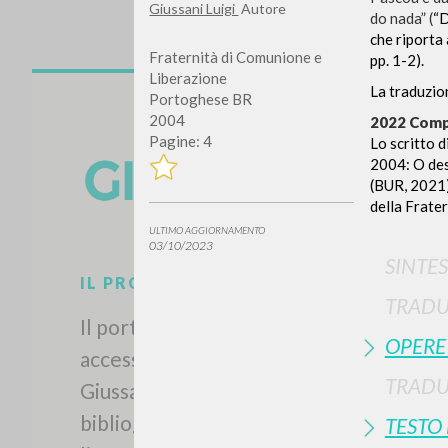
Giussani Luigi
Autore
do nada” (
“D
che riporta 
Fraternità di Comunione e
pp. 1-2).
Liberazione
La traduzio
Portoghese BR
2004
2022 Compa
Pagine: 4
Lo scritto 
2004: O des
(BUR, 2021).
della Fratern
ULTIMO AGGIORNAMENTO
03/10/2023
SINTES
TRADU
OPERE
TRADU
IL PROGETTO
TESTO
Il portale raccoglie e rende