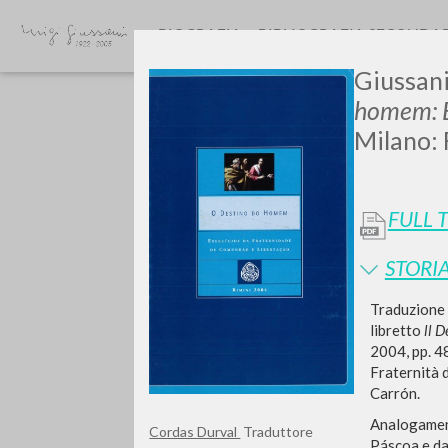
BIOGRAFIA
BIBLIOGRAFIA SECONDA
Giussani
homem: E
Milano: 
FULL 
Vuo
STORIA
Traduzione 
libretto
ll D
2004, pp. 4
Fraternità d
TIPOLOGIA OPERA
Carrón.
Analogamente
Cordas Durval
Traduttore
Páscoa e da 