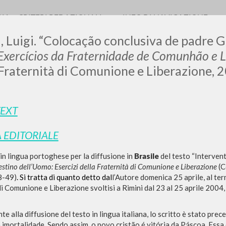
RIA
CRITERI REDAZIONALI
INFO DI NAVIGAZIONE
, Luigi. “Colocação conclusiva de padre G
xercícios da Fraternidade de Comunhão e L
Fraternità di Comunione e Liberazione, 2
TEXT
RICERCA AVANZATA
i risultati ancora più precisi? Utilizza la
 EDITORIALE
0
DOCUMENTI TROVATI
in lingua portoghese per la diffusione in
Brasile
del testo “Intervent
estino dell’Uomo: Esercizi della Fraternità di Comunione e Liberazione
(C
Visualizza dettagli per tipologia
8-49)
. Si tratta di quanto detto dal
l’Autore domenica 25 aprile, al term
i Comunione e Liberazione svoltisi a Rimini dal 23 al 25 aprile 2004,
LINGUA
AUTORE
ANNO
 alla diffusione del testo in lingua italiana, lo scritto è stato prec
imortalidade. Sendo assim, o povo cristão é vitória da Páscoa. Essa é