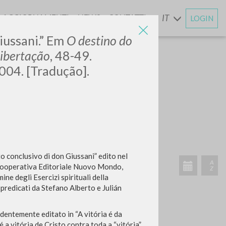
AGGIORNAMENTI
NEWS
CONTATTI
IT
LOGIN
E
iussani.” Em
O destino do
ibertação
, 48-49.
004. [Tradução].
CERCA
Frase esatta
 »
o conclusivo di don Giussani” edito nel
ooperativa Editoriale Nuovo Mondo,
ine degli Esercizi spirituali della
 predicati da Stefano Alberto e Julián
ATTIVITÀ RECENTI
edentemente editato in “A vitória é da
A
Z
 a vitória de Cristo contra toda a “vitória”