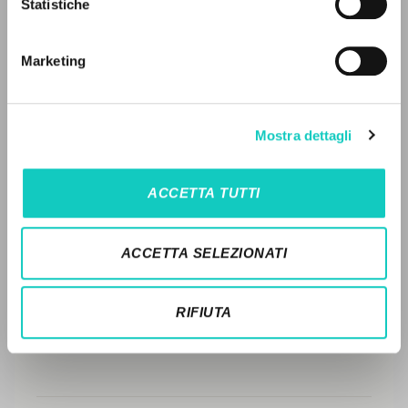
Statistiche
Ricerca avanzata »
Il PerCorso
STORIA EDITORIALE
Contatti
Marketing
SINTESI DEI CONTENUTI
Login
TRADUZIONI
LINGUA
Mostra dettagli
OPERE COLLEGATE
Italiano
Inglese
Spagnolo
TRADUZIONI OPERE COLLEGATE
ACCETTA TUTTI
TESTO MADRE
NEWSLETTER
NOMI
ACCETTA SELEZIONATI
Ricevi aggiornamenti su nuove pubblicazioni,
eventi e percorsi editoriali.
RIFIUTA
Iscriviti