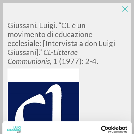
Giussani, Luigi. “CL è un
movimento di educazione
ecclesiale: [Intervista a don Luigi
Giussani].”
CL-Litterae
Communionis
, 1 (1977): 2-4.
RICERCA AVANZATA »
A
Z
0
DOCUMENTI TROVATI
RISULTATI SUCCESSIVI