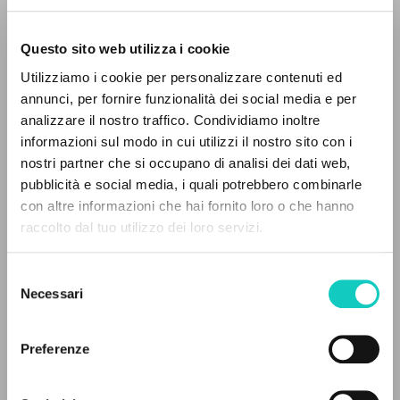
Questo sito web utilizza i cookie
Utilizziamo i cookie per personalizzare contenuti ed
annunci, per fornire funzionalità dei social media e per
Giussani Luigi
Autore
analizzare il nostro traffico. Condividiamo inoltre
informazioni sul modo in cui utilizzi il nostro sito con i
Italiano
nostri partner che si occupano di analisi dei dati web,
CL-Litterae Communionis
pubblicità e social media, i quali potrebbero combinarle
1977
IL PROGETTO
con altre informazioni che hai fornito loro o che hanno
Pagine: 3
raccolto dal tuo utilizzo dei loro servizi.
Il portale raccoglie e rende accessibili gli scritti
di Luigi Giussani: quasi 5000 voci bibliografiche,
Selezione
testi integrali in 5 lingue e percorsi tematici
Necessari
ULTIMO AGGIORNAMENTO
del
10/12/2018
dedicati.
consenso
Preferenze
NAVIGA
FULL TEXT