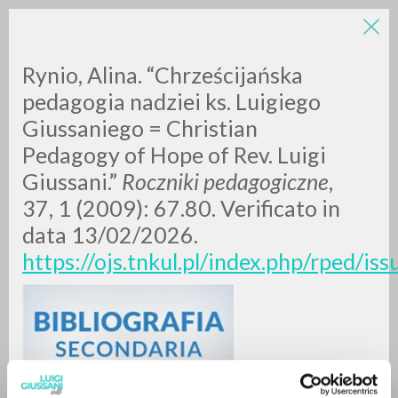
LUIGI
Rynio, Alina. “Chrześcijańska
pedagogia nadziei ks. Luigiego
Giussaniego = Christian
GIUSSANI
Pedagogy of Hope of Rev. Luigi
Giussani.”
Roczniki pedagogiczne
,
scritti
37, 1 (2009): 67.80. Verificato in
data 13/02/2026.
https://ojs.tnkul.pl/index.php/rped/is