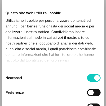
Questo sito web utilizza i cookie
RICERCA AVANZATA »
Utilizziamo i cookie per personalizzare contenuti ed
A
Z
annunci, per fornire funzionalità dei social media e per
analizzare il nostro traffico. Condividiamo inoltre
0
DOCUMENTI TROVATI
informazioni sul modo in cui utilizzi il nostro sito con i
nostri partner che si occupano di analisi dei dati web,
pubblicità e social media, i quali potrebbero combinarle
con altre informazioni che hai fornito loro o che hanno
Rynio Alina
Autore
raccolto dal tuo utilizzo dei loro servizi.
RISULTATI SUCCESSIVI
Polacco
Selezione
Roczniki pedagogiczne
Necessari
del
2009
consenso
Pagine: 16
Preferenze