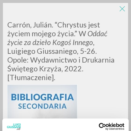
Carrón, Julián. “Chrystus jest
życiem mojego życia.” W
Oddać
życie za dzieło Kogoś Innego
,
Luigiego Giussaniego, 5-26.
A
Z
Opole: Wydawnictwo i Drukarnia
Świętego Krzyża, 2022.
0
DOCUMENTI TROVATI
[Tłumaczenie].
RISULTATI SUCCESSIVI