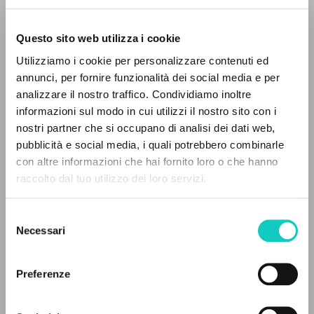
Questo sito web utilizza i cookie
Utilizziamo i cookie per personalizzare contenuti ed
annunci, per fornire funzionalità dei social media e per
IL PROGETTO
analizzare il nostro traffico. Condividiamo inoltre
informazioni sul modo in cui utilizzi il nostro sito con i
Il portale raccoglie e rende accessibili gli scritti
nostri partner che si occupano di analisi dei dati web,
di Luigi Giussani: quasi 5000 voci bibliografiche,
pubblicità e social media, i quali potrebbero combinarle
Carrón Julián
Autore
testi integrali in 5 lingue e percorsi tematici
con altre informazioni che hai fornito loro o che hanno
Giussani Luigi
Autore
dedicati.
raccolto dal tuo utilizzo dei loro servizi.
Wydawnictwo i Drukarnia Świętego Krzyża
Selezione
Polacco
NAVIGA
Necessari
del
2022
consenso
Pagine: 22
Ricerca avanzata »
Il PerCorso
Preferenze
Contatti
Login
ULTIMO AGGIORNAMENTO