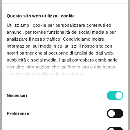
Questo sito web utilizza i cookie
RICERCA AVANZATA »
Utilizziamo i cookie per personalizzare contenuti ed
A
Z
annunci, per fornire funzionalità dei social media e per
Giussani Luigi
Autore
analizzare il nostro traffico. Condividiamo inoltre
0
DOCUMENTI TROVATI
informazioni sul modo in cui utilizzi il nostro sito con i
Italiano
nostri partner che si occupano di analisi dei dati web,
Libero
pubblicità e social media, i quali potrebbero combinarle
2000
con altre informazioni che hai fornito loro o che hanno
Pagine: 1
raccolto dal tuo utilizzo dei loro servizi.
RISULTATI SUCCESSIVI
Selezione
ULTIMO AGGIORNAMENTO
Necessari
del
26/06/2025
consenso
Preferenze
LEGGI IL FULL TEXT NELL'EDIZIONE