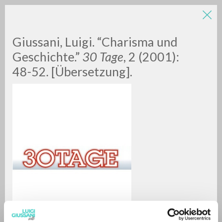
Giussani, Luigi. “Charisma und
Geschichte.”
30 Tage
, 2 (2001):
48-52. [Übersetzung].
RICERCA AVANZATA »
A
Z
0
DOCUMENTI TROVATI
RISULTATI SUCCESSIVI