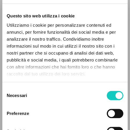
Questo sito web utilizza i cookie
Giussani Luigi
Autore
Utilizziamo i cookie per personalizzare contenuti ed
annunci, per fornire funzionalità dei social media e per
Tedesco
analizzare il nostro traffico. Condividiamo inoltre
30 Tage
2001
informazioni sul modo in cui utilizzi il nostro sito con i
Pagine: 5
nostri partner che si occupano di analisi dei dati web,
pubblicità e social media, i quali potrebbero combinarle
IL PROGETTO
con altre informazioni che hai fornito loro o che hanno
raccolto dal tuo utilizzo dei loro servizi.
Il portale raccoglie e rende accessibili gli scritti
ULTIMO AGGIORNAMENTO
02/03/2020
di Luigi Giussani: quasi 5000 voci bibliografiche,
Selezione
testi integrali in 5 lingue e percorsi tematici
Necessari
del
dedicati.
consenso
LEGGI IL FULL TEXT NELL'EDIZIONE
Preferenze
DISPONIBILE
NAVIGA
STORIA EDITORIALE