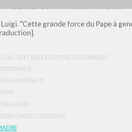
RIA
CRITERI REDAZIONALI
INFO DI NAVIGAZIONE
 Luigi. “Cette grande force du Pape à gen
raduction].
L FULL TEXT NELL'EDIZIONE DISPONIBILE
 EDITORIALE
RICERCA AVANZATA
i risultati ancora più precisi? Utilizza la
I DEI CONTENUTI
0
DOCUMENTI TROVATI
IONI
Visualizza dettagli per tipologia
COLLEGATE
LINGUA
AUTORE
ANNO
IONI OPERE COLLEGATE
MADRE