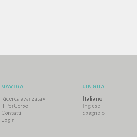
RISULTATI SUCCESSIVI
NAVIGA
LINGUA
Ricerca avanzata »
Italiano
Il PerCorso
Inglese