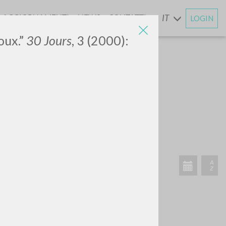
AGGIORNAMENTI
NEWS
CONTATTI
IT
LOGIN
E
oux.”
30 Jours
, 3 (2000):
CERCA
Frase esatta
 »
ATTIVITÀ RECENTI
A
Z