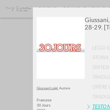
BIOGRAFIA
BIBLIOGRAFIA SECONDA
Giussani,
28-29. [T
LEGGI I
STORIA
Vuo
SINTES
TRADUZ
OPERE 
Giussani Luigi
Autore
TIPOLOGIA OPERA
TRADUZ
Francese
30 Jours
TESTO 