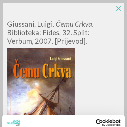
LUIGI
Giussani, Luigi.
Čemu Crkva.
Biblioteka: Fides, 32. Split:
Verbum, 2007. [Prijevod].
GIUSSANI
scritti