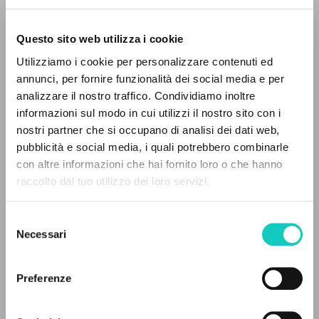
Questo sito web utilizza i cookie
RICERCA AVANZATA »
Utilizziamo i cookie per personalizzare contenuti ed
A
Z
annunci, per fornire funzionalità dei social media e per
analizzare il nostro traffico. Condividiamo inoltre
0
DOCUMENTI TROVATI
informazioni sul modo in cui utilizzi il nostro sito con i
Brigljevic-Gozze Mare
Traduttore
nostri partner che si occupano di analisi dei dati web,
Giussani Luigi
Autore
pubblicità e social media, i quali potrebbero combinarle
Gozze Ivana
Traduttore
con altre informazioni che hai fornito loro o che hanno
raccolto dal tuo utilizzo dei loro servizi.
RISULTATI SUCCESSIVI
Verbum
Croato
2007
Selezione
Necessari
Pagine: 344
del
consenso
Preferenze
ULTIMO AGGIORNAMENTO
25/11/2020