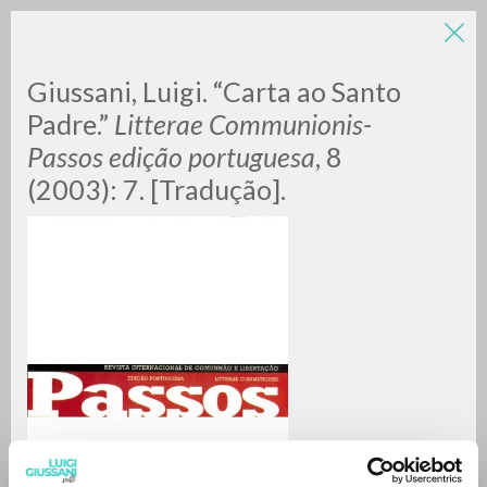
Giussani, Luigi. “Carta ao Santo
Padre.”
Litterae Communionis-
Passos edição portuguesa
, 8
(2003): 7. [Tradução].
A
Z
0
DOCUMENTI TROVATI
RISULTATI SUCCESSIVI