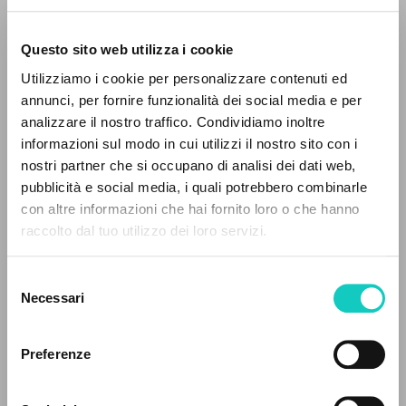
Questo sito web utilizza i cookie
Utilizziamo i cookie per personalizzare contenuti ed
annunci, per fornire funzionalità dei social media e per
IL PROGETTO
analizzare il nostro traffico. Condividiamo inoltre
Giussani Luigi
Autore
informazioni sul modo in cui utilizzi il nostro sito con i
Il portale raccoglie e rende accessibili gli scritti
nostri partner che si occupano di analisi dei dati web,
Portoghese
di Luigi Giussani: quasi 5000 voci bibliografiche,
pubblicità e social media, i quali potrebbero combinarle
Litterae Communionis-Passos ediçao portuguesa
testi integrali in 5 lingue e percorsi tematici
con altre informazioni che hai fornito loro o che hanno
2003
dedicati.
Pagine: 1
raccolto dal tuo utilizzo dei loro servizi.
Selezione
NAVIGA
Necessari
del
ULTIMO AGGIORNAMENTO
consenso
04/04/2025
Ricerca avanzata »
Il PerCorso
Preferenze
Contatti
Login