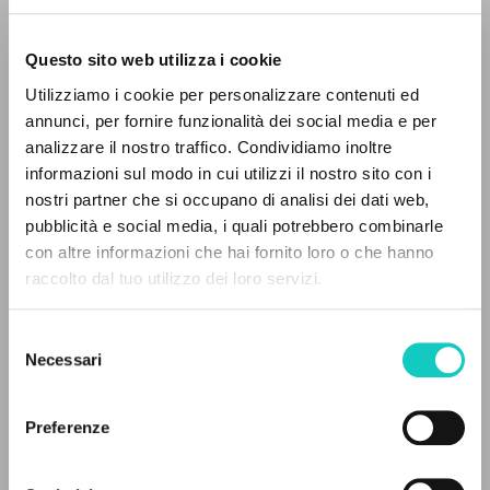
Questo sito web utilizza i cookie
Utilizziamo i cookie per personalizzare contenuti ed
annunci, per fornire funzionalità dei social media e per
analizzare il nostro traffico. Condividiamo inoltre
informazioni sul modo in cui utilizzi il nostro sito con i
Cordas Durval
Traduttore
nostri partner che si occupano di analisi dei dati web,
Giussani Luigi
Autore
pubblicità e social media, i quali potrebbero combinarle
IL PROGETTO
con altre informazioni che hai fornito loro o che hanno
Portoghese BR
raccolto dal tuo utilizzo dei loro servizi.
Litterae Communionis-Passos edição brasileira
Il portale raccoglie e rende accessibili gli scritti
2003
di Luigi Giussani: quasi 5000 voci bibliografiche,
Pagine: 2
Selezione
testi integrali in 5 lingue e percorsi tematici
Necessari
del
dedicati.
consenso
Preferenze
ULTIMO AGGIORNAMENTO
04/04/2025
NAVIGA