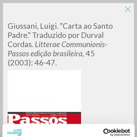
Giussani, Luigi. “Carta ao Santo
Padre.” Traduzido por Durval
Cordas.
Litterae Communionis-
Passos edição brasileira
, 45
(2003): 46-47.
RICERCA AVANZATA »
A
Z
0
DOCUMENTI TROVATI
RISULTATI SUCCESSIVI