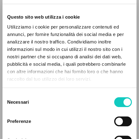
Questo sito web utilizza i cookie
Utilizziamo i cookie per personalizzare contenuti ed
annunci, per fornire funzionalità dei social media e per
analizzare il nostro traffico. Condividiamo inoltre
Giussani Luigi
Autore
informazioni sul modo in cui utilizzi il nostro sito con i
nostri partner che si occupano di analisi dei dati web,
Spagnolo
pubblicità e social media, i quali potrebbero combinarle
CL-Litterae Communionis
IL PROGETTO
con altre informazioni che hai fornito loro o che hanno
1992
raccolto dal tuo utilizzo dei loro servizi.
Pagine: 1
Il portale raccoglie e rende accessibili gli scritti
di Luigi Giussani: quasi 5000 voci bibliografiche,
Selezione
testi integrali in 5 lingue e percorsi tematici
Necessari
del
dedicati.
consenso
ULTIMO AGGIORNAMENTO
26/11/2020
Preferenze
NAVIGA