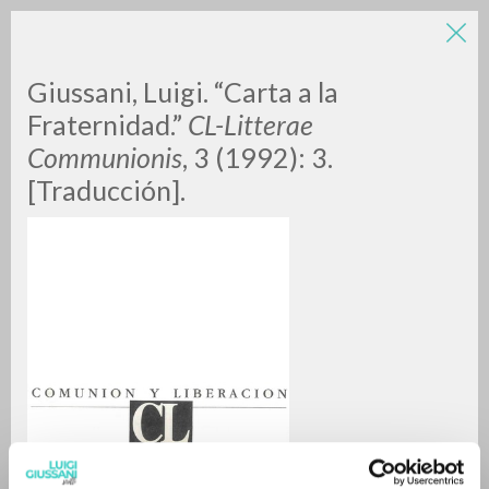
Giussani, Luigi. “Carta a la
Fraternidad.”
CL-Litterae
Communionis
, 3 (1992): 3.
[Traducción].
RICERCA AVANZATA »
A
Z
0
DOCUMENTI TROVATI
RISULTATI SUCCESSIVI