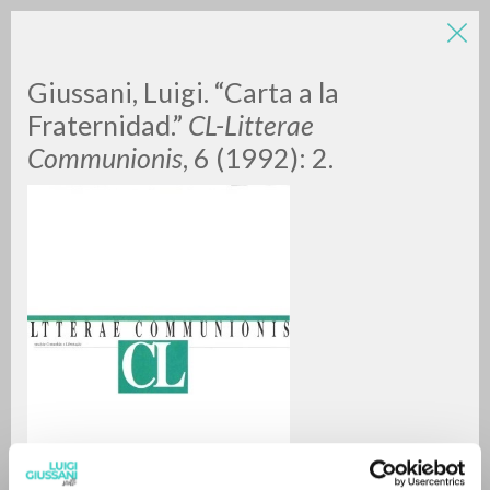
Giussani, Luigi. “Carta a la
Fraternidad.”
CL-Litterae
Communionis
, 6 (1992): 2.
RICERCA AVANZATA »
A
Z
0
DOCUMENTI TROVATI
RISULTATI SUCCESSIVI