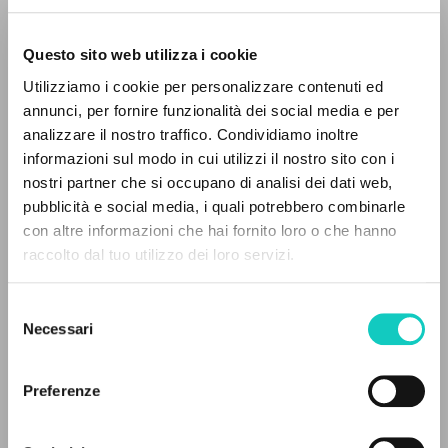
Questo sito web utilizza i cookie
Utilizziamo i cookie per personalizzare contenuti ed
annunci, per fornire funzionalità dei social media e per
Giussani Luigi
Autore
analizzare il nostro traffico. Condividiamo inoltre
informazioni sul modo in cui utilizzi il nostro sito con i
Spagnolo
CL-Litterae Communionis
nostri partner che si occupano di analisi dei dati web,
1992
pubblicità e social media, i quali potrebbero combinarle
Pagine: 1
IL PROGETTO
con altre informazioni che hai fornito loro o che hanno
raccolto dal tuo utilizzo dei loro servizi.
Il portale raccoglie e rende accessibili gli scritti
di Luigi Giussani: quasi 5000 voci bibliografiche,
Selezione
ULTIMO AGGIORNAMENTO
testi integrali in 5 lingue e percorsi tematici
24/07/2020
Necessari
del
dedicati.
consenso
Preferenze
NAVIGA
LEGGI IL FULL TEXT NELL'EDIZIONE