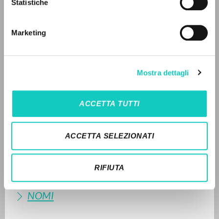
DISPONIBILE
Statistiche
Ricerca avanzata »
Il PerCorso
2007 - La obra del movimiento: La Fraternidad de
Contatti
Marketing
Comunión y Liberación: Con ocasión del XXV
Login
aniversario de su reconocimiento pontificio - Ediciones
Encuentro - Spagnolo (pp. 272-274)
LINGUA
Mostra dettagli
STORIA EDITORIALE
Italiano
Inglese
Spagnolo
SINTESI DEI CONTENUTI
ACCETTA TUTTI
TRADUZIONI
NEWSLETTER
OPERE COLLEGATE
ACCETTA SELEZIONATI
Ricevi aggiornamenti su nuove pubblicazioni,
TRADUZIONI OPERE COLLEGATE
eventi e percorsi editoriali.
RIFIUTA
TESTO MADRE
NOMI
Iscriviti