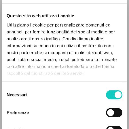
Questo sito web utilizza i cookie
RICERCA AVANZATA »
Utilizziamo i cookie per personalizzare contenuti ed
A
Z
annunci, per fornire funzionalità dei social media e per
analizzare il nostro traffico. Condividiamo inoltre
0
DOCUMENTI TROVATI
informazioni sul modo in cui utilizzi il nostro sito con i
Cordas Durval
Traduttore
nostri partner che si occupano di analisi dei dati web,
Giussani Luigi
Autore
pubblicità e social media, i quali potrebbero combinarle
con altre informazioni che hai fornito loro o che hanno
Portoghese BR
raccolto dal tuo utilizzo dei loro servizi.
RISULTATI SUCCESSIVI
Litterae Communionis-Passos
2002
Pagine: 2
Selezione
Necessari
del
consenso
Preferenze
ULTIMO AGGIORNAMENTO
17/07/2024