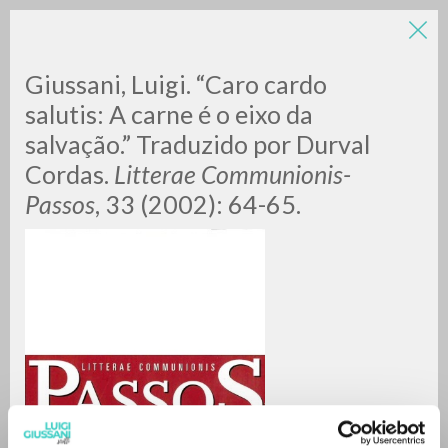
LUIGI
Giussani, Luigi. “Caro cardo
salutis: A carne é o eixo da
salvação.” Traduzido por Durval
GIUSSANI
Cordas.
Litterae Communionis-
Passos
, 33 (2002): 64-65.
scritti