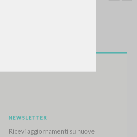
CERCA
Frase esatta
 »
ATTIVITÀ RECENTI
A
Z