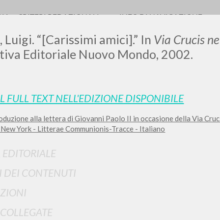
RIA
CRITERI REDAZIONALI
INFO DI NAVIGAZIONE
 Luigi. “[Carissimi amici].” In
Via Crucis n
iva Editoriale Nuovo Mondo, 2002.
LUIGI
IL FULL TEXT NELL'EDIZIONE DISPONIBILE
oduzione alla lettera di Giovanni Paolo II in occasione della Via Cruci
SSANI
 a New York - Litterae Communionis-Tracce - Italiano
 EDITORIALE
scritti
I DEI CONTENUTI
ZIONI
 COLLEGATE