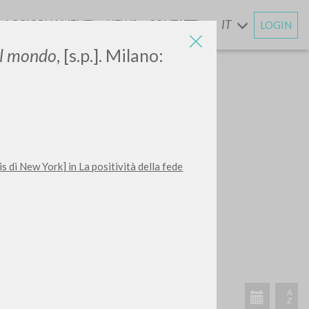
AGGIORNAMENTI
NEWS
CONTATTI
IT
LOGIN
E
el mondo
, [s.p.].
Milano:
s di New York] in La positività della fede