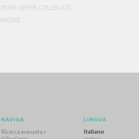
ZIONI OPERE COLLEGATE
 MADRE
RICERCA AVANZATA
i risultati ancora più precisi? Utilizza la
0
DOCUMENTI TROVATI
Visualizza dettagli per tipologia
LINGUA
AUTORE
ANNO