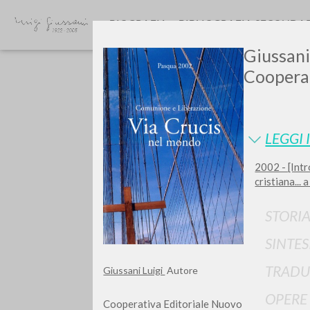
BIOGRAFIA
BIBLIOGRAFIA SECONDA
Giussani,
Cooperat
LEGGI 
2002 - [Intr
GIU
cristiana...
STORIA
SINTES
TRADU
Giussani Luigi
Autore
OPERE
Cooperativa Editoriale Nuovo