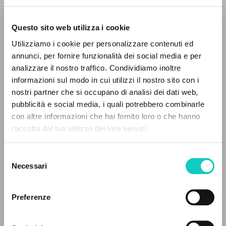
Questo sito web utilizza i cookie
Utilizziamo i cookie per personalizzare contenuti ed
Giussani Luigi
Autore
annunci, per fornire funzionalità dei social media e per
IL PROGETTO
analizzare il nostro traffico. Condividiamo inoltre
Italiano
informazioni sul modo in cui utilizzi il nostro sito con i
Litterae Communionis-Tracce
Il portale raccoglie e rende accessibili gli scritti
2003
nostri partner che si occupano di analisi dei dati web,
di Luigi Giussani: quasi 5000 voci bibliografiche,
Pagine: 1
pubblicità e social media, i quali potrebbero combinarle
testi integrali in 5 lingue e percorsi tematici
con altre informazioni che hai fornito loro o che hanno
dedicati.
raccolto dal tuo utilizzo dei loro servizi.
ULTIMO AGGIORNAMENTO
07/05/2020
Selezione
NAVIGA
Necessari
del
consenso
Ricerca avanzata »
Il PerCorso
Preferenze
Contatti
LEGGI IL FULL TEXT NELL'EDIZIONE
Login
DISPONIBILE