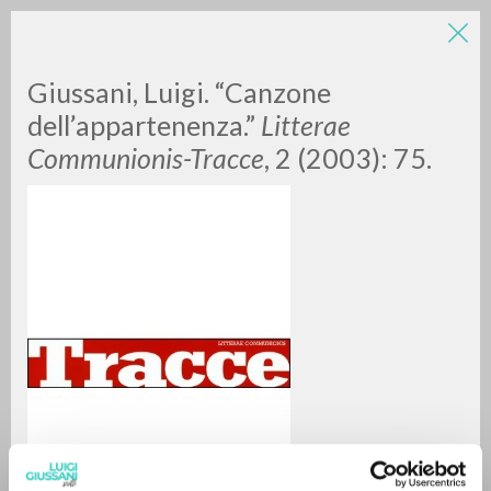
Giussani, Luigi. “Canzone
dell’appartenenza.”
Litterae
Communionis-Tracce
, 2 (2003): 75.
A
Z
0
DOCUMENTI TROVATI
RISULTATI SUCCESSIVI