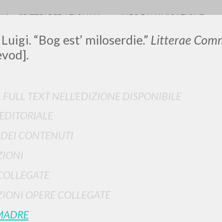
RIA
CRITERI REDAZIONALI
INFO DI NAVIGAZIONE
 Luigi. “Bog est’ miloserdie.”
Litterae Com
evod].
LUIGI
L FULL TEXT NELL'EDIZIONE DISPONIBILE
 EDITORIALE
SSANI
I DEI CONTENUTI
IONI
scritti
COLLEGATE
IONI OPERE COLLEGATE
MADRE