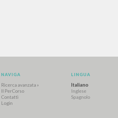
RICERCA AVANZATA
i risultati ancora più precisi? Utilizza la
0
DOCUMENTI TROVATI
Visualizza dettagli per tipologia
LINGUA
AUTORE
ANNO