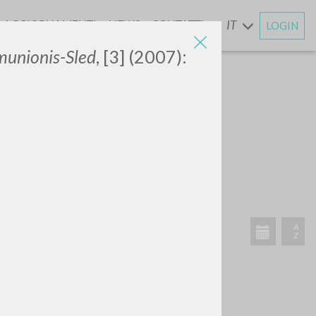
AGGIORNAMENTI
NEWS
CONTATTI
IT
LOGIN
E
munionis-Sled
, [3] (2007):