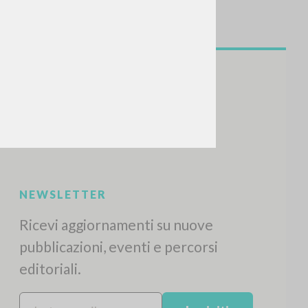
CERCA
Frase esatta
 »
ATTIVITÀ RECENTI
A
Z