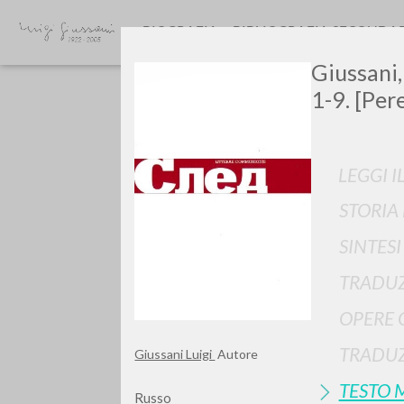
BIOGRAFIA
BIBLIOGRAFIA SECONDA
Giussani,
1-9. [Per
LEGGI I
STORIA
GIU
SINTES
TRADUZ
OPERE 
TRADUZ
Giussani Luigi
Autore
TESTO 
Russo