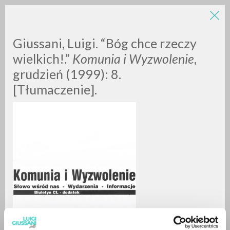
Giussani, Luigi. “Bóg chce rzeczy
wielkich!.”
Komunia i Wyzwolenie
,
grudzień (1999): 8.
[Tłumaczenie].
RICERCA AVANZATA »
A
Z
0
DOCUMENTI TROVATI
RISULTATI SUCCESSIVI