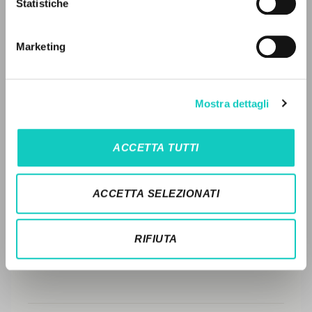
LEGGI IL FULL TEXT NELL'EDIZIONE
Statistiche
Ricerca avanzata »
DISPONIBILE
Il PerCorso
Contatti
STORIA EDITORIALE
Marketing
Login
SINTESI DEI CONTENUTI
TRADUZIONI
LINGUA
Mostra dettagli
OPERE COLLEGATE
Italiano
Inglese
Spagnolo
ACCETTA TUTTI
TRADUZIONI OPERE COLLEGATE
NEWSLETTER
TESTO MADRE
ACCETTA SELEZIONATI
Ricevi aggiornamenti su nuove pubblicazioni,
NOMI
eventi e percorsi editoriali.
RIFIUTA
Iscriviti