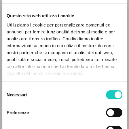
Questo sito web utilizza i cookie
Utilizziamo i cookie per personalizzare contenuti ed
annunci, per fornire funzionalità dei social media e per
analizzare il nostro traffico. Condividiamo inoltre
Giussani Luigi
Autore
informazioni sul modo in cui utilizzi il nostro sito con i
nostri partner che si occupano di analisi dei dati web,
Polacco
pubblicità e social media, i quali potrebbero combinarle
Komunia i Wyzwolenie
IL PROGETTO
con altre informazioni che hai fornito loro o che hanno
1999
Pagine: 1
raccolto dal tuo utilizzo dei loro servizi.
Il portale raccoglie e rende accessibili gli scritti
di Luigi Giussani: quasi 5000 voci bibliografiche,
Selezione
testi integrali in 5 lingue e percorsi tematici
Necessari
del
ULTIMO AGGIORNAMENTO
dedicati.
consenso
20/06/2022
Preferenze
NAVIGA