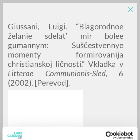
LUIGI
Giussani, Luigi. “Blagorodnoe
želanie sdelat’ mir bolee
gumannym: Suščestvennye
GIUSSANI
momenty formirovanija
christianskoj ličnosti.” Vkladka v
scritti
Litterae Communionis-Sled
, 6
(2002). [Perevod].