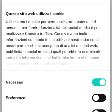
Questo sito web utilizza i cookie
RICERCA AVANZATA »
Utilizziamo i cookie per personalizzare contenuti ed
A
Z
annunci, per fornire funzionalità dei social media e per
analizzare il nostro traffico. Condividiamo inoltre
0
DOCUMENTI TROVATI
informazioni sul modo in cui utilizzi il nostro sito con i
nostri partner che si occupano di analisi dei dati web,
pubblicità e social media, i quali potrebbero combinarle
con altre informazioni che hai fornito loro o che hanno
Giussani Luigi
Autore
raccolto dal tuo utilizzo dei loro servizi.
RISULTATI SUCCESSIVI
Russo
Litterae Communionis-Sled
Selezione
2002
Necessari
del
Pagine: 6
consenso
Preferenze
ULTIMO AGGIORNAMENTO
14/07/2020