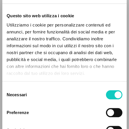
Questo sito web utilizza i cookie
Utilizziamo i cookie per personalizzare contenuti ed
annunci, per fornire funzionalità dei social media e per
analizzare il nostro traffico. Condividiamo inoltre
informazioni sul modo in cui utilizzi il nostro sito con i
Giussani Luigi
Autore
nostri partner che si occupano di analisi dei dati web,
pubblicità e social media, i quali potrebbero combinarle
Portoghese BR
IL PROGETTO
con altre informazioni che hai fornito loro o che hanno
CL-Comunhão e Libertação
raccolto dal tuo utilizzo dei loro servizi.
1990
Il portale raccoglie e rende accessibili gli scritti
Pagine: 4
di Luigi Giussani: quasi 5000 voci bibliografiche,
Selezione
testi integrali in 5 lingue e percorsi tematici
Necessari
del
dedicati.
consenso
ULTIMO AGGIORNAMENTO
09/12/2025
Preferenze
NAVIGA