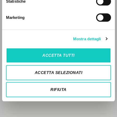
Statistiche
Ricerca avanzata »
FULL TEXT
Il PerCorso
Contatti
Marketing
Login
STORIA EDITORIALE
SINTESI DEI CONTENUTI
LINGUA
Mostra dettagli
TRADUZIONI
Italiano
Inglese
Spagnolo
OPERE COLLEGATE
ACCETTA TUTTI
TRADUZIONI OPERE COLLEGATE
NEWSLETTER
TESTO MADRE
ACCETTA SELEZIONATI
Ricevi aggiornamenti su nuove pubblicazioni,
NOMI
eventi e percorsi editoriali.
RIFIUTA
Iscriviti