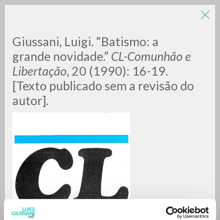
Giussani, Luigi. “Batismo: a
grande novidade.”
CL-Comunhão e
Libertação
, 20 (1990): 16-19.
[Texto publicado sem a revisão do
autor].
RICERCA AVANZATA »
A
Z
0
DOCUMENTI TROVATI
RISULTATI SUCCESSIVI