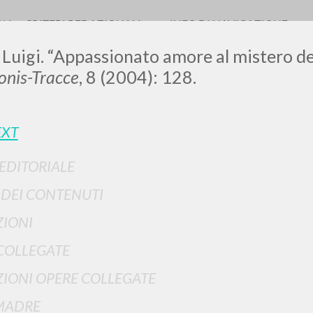
RIA
CRITERI REDAZIONALI
INFO DI NAVIGAZIONE
 Luigi. “Appassionato amore al mistero d
nis-Tracce
, 8 (2004): 128.
EXT
 EDITORIALE
RICERCA AVANZATA
i risultati ancora più precisi? Utilizza la
I DEI CONTENUTI
0
DOCUMENTI TROVATI
IONI
Visualizza dettagli per tipologia
COLLEGATE
LINGUA
AUTORE
ANNO
IONI OPERE COLLEGATE
MADRE