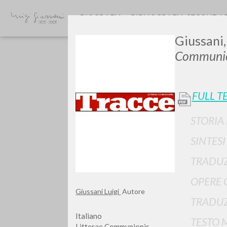
BIOGRAFIA
BIBLIOGRAFIA SECONDA
Giussani,
Communio
FULL T
STORIA
Vuo
SINTES
TRADUZ
OPERE 
Giussani Luigi
Autore
TIPOLOGIA OPERA
TRADUZ
Italiano
TESTO 
Litterae Communionis-