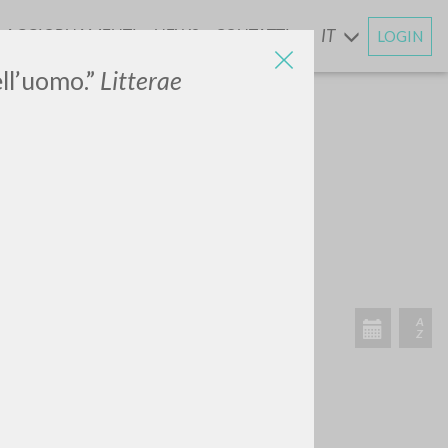
AGGIORNAMENTI
NEWS
CONTATTI
IT
LOGIN
E
ell’uomo.”
Litterae
CERCA
Frase esatta
 »
ATTIVITÀ RECENTI
A
Z