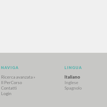
RISULTATI SUCCESSIVI
NAVIGA
LINGUA
Ricerca avanzata »
Italiano
Il PerCorso
Inglese