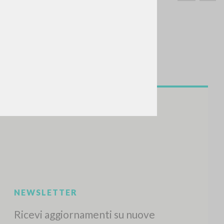
CERCA
Frase esatta
 »
ATTIVITÀ RECENTI
A
Z