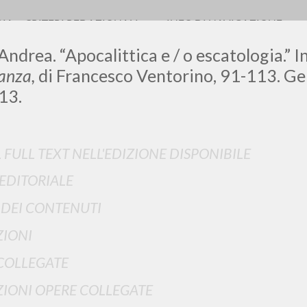
RIA
CRITERI REDAZIONALI
INFO DI NAVIGAZIONE
 Andrea. “Apocalittica e / o escatologia.” I
anza,
di Francesco Ventorino, 91-113. Ge
13.
LUIGI
L FULL TEXT NELL'EDIZIONE DISPONIBILE
SSANI
 EDITORIALE
I DEI CONTENUTI
scritti
IONI
COLLEGATE
IONI OPERE COLLEGATE