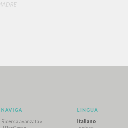
MADRE
RICERCA AVANZATA
i risultati ancora più precisi? Utilizza la
0
DOCUMENTI TROVATI
Visualizza dettagli per tipologia
LINGUA
AUTORE
ANNO