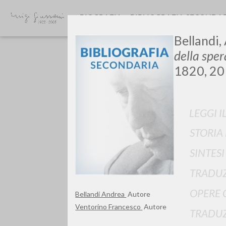
BIOGRAFIA
BIBLIOGRAFIA SECONDA
Bellandi,
della sper
1820, 20
LEGGI I
GIU
STORIA
SINTES
TRADUZ
OPERE 
Bellandi Andrea
Autore
Ventorino Francesco
Autore
TRADUZ