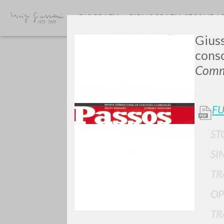
BIOGRAFIA
BIBLIOGRAFIA SECONDA
Giuss
consc
Commu
FU
GIU
ST
SI
TR
OP
TR