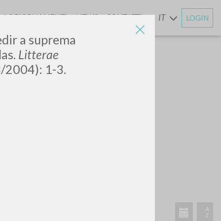
AGGIORNAMENTI
NEWS
CONTATTI
IT
LOGIN
E
edir a suprema
das.
Litterae
3/2004): 1-3.