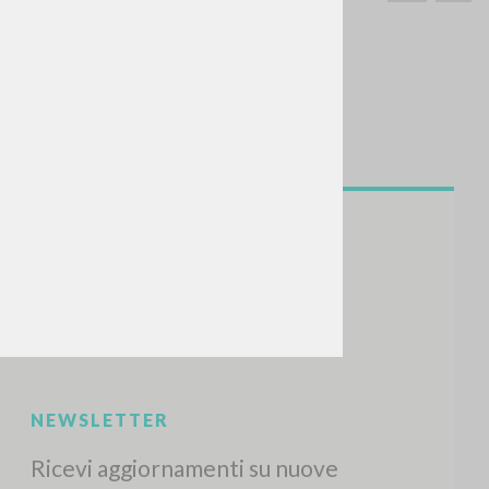
CERCA
Frase esatta
 »
ATTIVITÀ RECENTI
A
Z