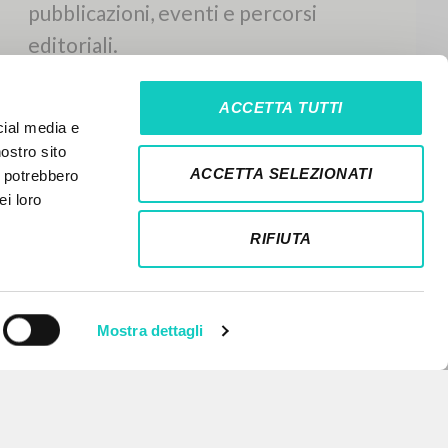
ACCETTA TUTTI
cial media e
nostro sito
ACCETTA SELEZIONATI
i potrebbero
ei loro
RIFIUTA
Mostra dettagli
NEWSLETTER
Ricevi aggiornamenti su nuove
pubblicazioni, eventi e percorsi
editoriali.