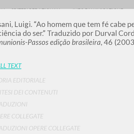
RIA
CRITERI REDAZIONALI
INFO DI NAVIGAZIONE
ani, Luigi. “Ao homem que tem fé cabe p
iência do ser.” Traduzido por Durval Cor
nionis-Passos edição brasileira
, 46 (200
LUIGI
LL TEXT
SSANI
ORIA EDITORIALE
NTESI DEI CONTENUTI
scritti
ADUZIONI
ERE COLLEGATE
ADUZIONI OPERE COLLEGATE