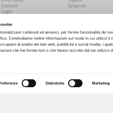
RISULTATI SUCCESSIVI
 cookie
rsonalizzare contenuti ed annunci, per fornire funzionalità dei so
ffico. Condividiamo inoltre informazioni sul modo in cui utilizzi il 
 occupano di analisi dei dati web, pubblicità e social media, i qual
azioni che hai fornito loro o che hanno raccolto dal tuo utilizzo d
Preferenze
Statistiche
Marketing
NAVIGA
LINGUA
Ricerca avanzata »
Italiano
Il PerCorso
Inglese
Contatti
Spagnolo