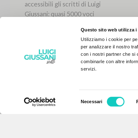
Questo sito web utilizza i
Utilizziamo i cookie per pe
per analizzare il nostro tra
con i nostri partner che si
combinarle con altre inform
servizi.
Selezione
Necessari
IL PROGETTO
del
consenso
Il portale raccoglie e rende
accessibili gli scritti di Luigi
Giussani: quasi 5000 voci