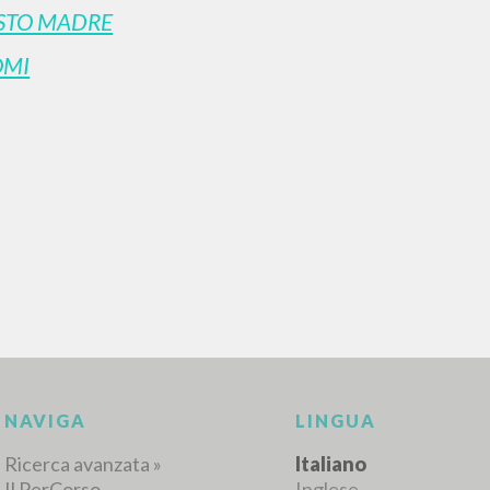
STO MADRE
OMI
RICERCA AVANZATA
i risultati ancora più precisi? Utilizza la
0
DOCUMENTI TROVATI
Visualizza dettagli per tipologia
LINGUA
AUTORE
ANNO