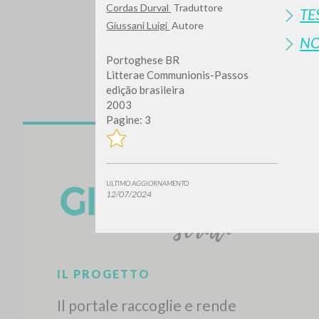
Cordas Durval
Traduttore
TE
Giussani Luigi
Autore
N
Portoghese BR
Litterae Communionis-Passos
edição brasileira
2003
Pagine: 3
Vuo
ULTIMO AGGIORNAMENTO
12/07/2024
TIPOLOGIA OPERA