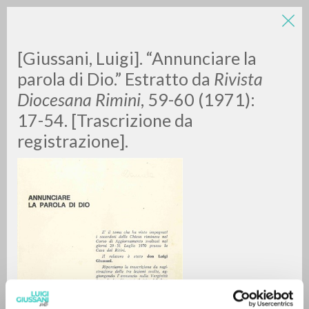
LUIGI
[Giussani, Luigi]. “Annunciare la
parola di Dio.” Estratto da
Rivista
Diocesana Rimini
, 59-60 (1971):
GIUSSANI
17-54. [Trascrizione da
registrazione].
scritti