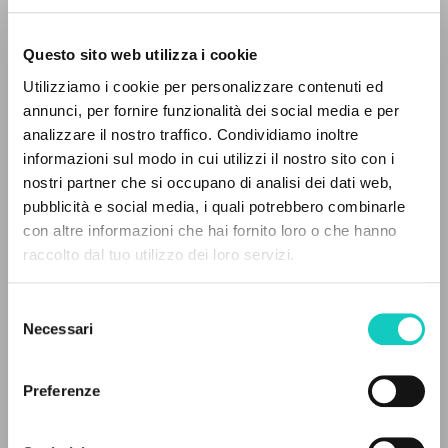
Questo sito web utilizza i cookie
RICERCA AVANZATA »
Utilizziamo i cookie per personalizzare contenuti ed
A
Z
annunci, per fornire funzionalità dei social media e per
analizzare il nostro traffico. Condividiamo inoltre
0
DOCUMENTI TROVATI
Giussani Luigi
Autore
informazioni sul modo in cui utilizzi il nostro sito con i
nostri partner che si occupano di analisi dei dati web,
Italiano
pubblicità e social media, i quali potrebbero combinarle
Rivista Diocesana Rimini
con altre informazioni che hai fornito loro o che hanno
1971
raccolto dal tuo utilizzo dei loro servizi.
Pagine: 38
RISULTATI SUCCESSIVI
Selezione
Necessari
del
ULTIMO AGGIORNAMENTO
consenso
10/10/2025
Preferenze