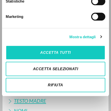
Statistiche
Ricerca avanzata »
Il PerCorso
LEGGI IL FULL TEXT NELL'EDIZIONE
Contatti
Marketing
DISPONIBILE
Login
2025 - Spirto Gentil: An Invitation to Listen to Great
Music with Luigi Giussani - Slant Books - Inglese (pp.
LINGUA
Mostra dettagli
16-17)
Italiano
Inglese
Spagnolo
STORIA EDITORIALE
ACCETTA TUTTI
SINTESI DEI CONTENUTI
NEWSLETTER
ACCETTA SELEZIONATI
TRADUZIONI
Ricevi aggiornamenti su nuove pubblicazioni,
eventi e percorsi editoriali.
OPERE COLLEGATE
RIFIUTA
TRADUZIONI OPERE COLLEGATE
TESTO MADRE
Iscriviti
NOMI