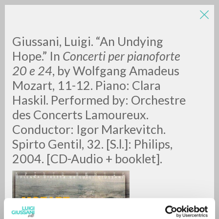
Giussani, Luigi. “An Undying
Hope.” In
Concerti per pianoforte
20 e 24
, by Wolfgang Amadeus
Mozart, 11-12. Piano: Clara
Haskil. Performed by: Orchestre
des Concerts Lamoureux.
RICERCA AVANZATA »
Conductor: Igor Markevitch.
A
Z
Spirto Gentil, 32. [S.l.]: Philips,
2004. [CD-Audio + booklet].
0
DOCUMENTI TROVATI
RISULTATI SUCCESSIVI