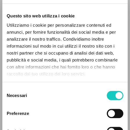
Questo sito web utilizza i cookie
Utilizziamo i cookie per personalizzare contenuti ed
annunci, per fornire funzionalità dei social media e per
analizzare il nostro traffico. Condividiamo inoltre
informazioni sul modo in cui utilizzi il nostro sito con i
Giussani Luigi
Autore
nostri partner che si occupano di analisi dei dati web,
pubblicità e social media, i quali potrebbero combinarle
PHILIPS
IL PROGETTO
con altre informazioni che hai fornito loro o che hanno
Inglese
raccolto dal tuo utilizzo dei loro servizi.
Il portale raccoglie e rende accessibili gli scritti
2004
Pagine: 2
di Luigi Giussani: quasi 5000 voci bibliografiche,
Selezione
testi integrali in 5 lingue e percorsi tematici
Necessari
del
dedicati.
consenso
ULTIMO AGGIORNAMENTO
Preferenze
22/05/2025
NAVIGA