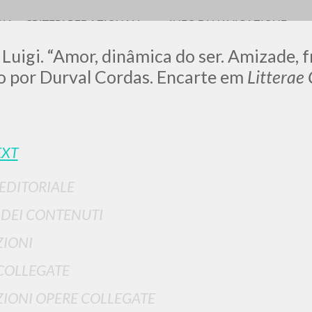
RIA
CRITERI REDAZIONALI
INFO DI NAVIGAZIONE
 Luigi. “Amor, dinâmica do ser. Amizade, 
o por Durval Cordas. Encarte em
Litterae
LUIGI
EXT
SSANI
 EDITORIALE
I DEI CONTENUTI
scritti
IONI
COLLEGATE
IONI OPERE COLLEGATE