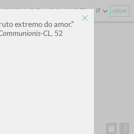
AGGIORNAMENTI
NEWS
CONTATTI
IT
LOGIN
E
fruto extremo do amor.”
 Communionis-CL
, 52