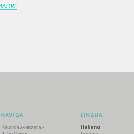
MADRE
RICERCA AVANZATA
i risultati ancora più precisi? Utilizza la
0
DOCUMENTI TROVATI
Visualizza dettagli per tipologia
LINGUA
AUTORE
ANNO