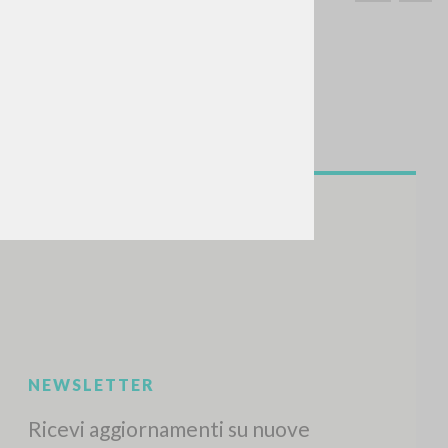
CERCA
Frase esatta
 »
ATTIVITÀ RECENTI
A
Z