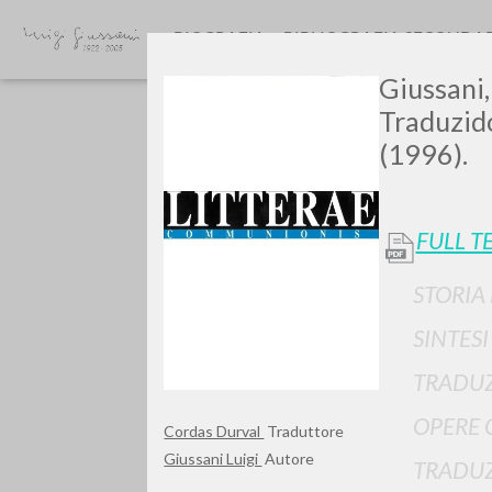
BIOGRAFIA
BIBLIOGRAFIA SECONDA
Giussani,
Traduzid
(1996).
FULL T
GIU
STORIA
SINTES
TRADUZ
OPERE 
Cordas Durval
Traduttore
Giussani Luigi
Autore
TRADUZ