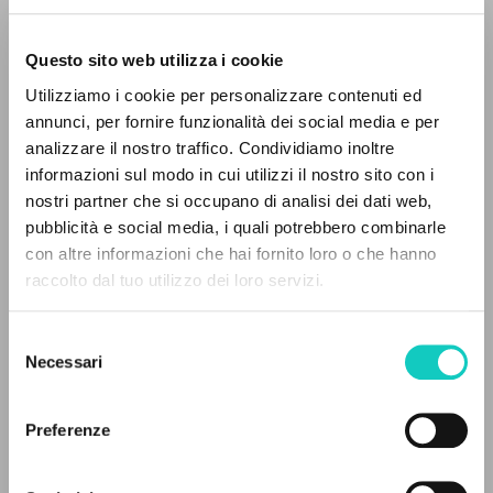
Questo sito web utilizza i cookie
RICERCA AVANZATA »
Utilizziamo i cookie per personalizzare contenuti ed
Giussani Luigi
Autore
A
Z
annunci, per fornire funzionalità dei social media e per
analizzare il nostro traffico. Condividiamo inoltre
Italiano
0
DOCUMENTI TROVATI
informazioni sul modo in cui utilizzi il nostro sito con i
Litterae Communionis-Tracce
1996
nostri partner che si occupano di analisi dei dati web,
Pagine: 16
pubblicità e social media, i quali potrebbero combinarle
con altre informazioni che hai fornito loro o che hanno
raccolto dal tuo utilizzo dei loro servizi.
RISULTATI SUCCESSIVI
ULTIMO AGGIORNAMENTO
20/07/2018
Selezione
Necessari
del
consenso
Preferenze
FULL TEXT