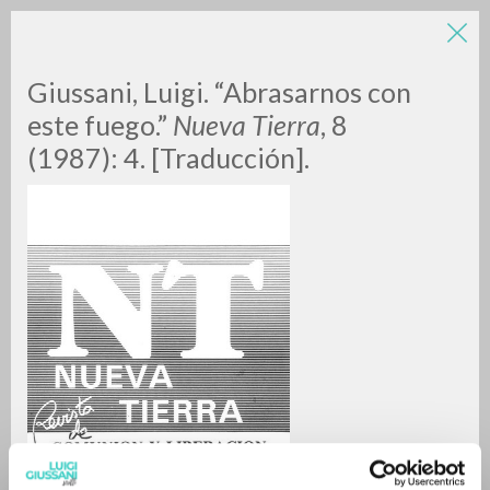
LUIGI
Giussani, Luigi. “Abrasarnos con
este fuego.”
Nueva Tierra
, 8
(1987): 4. [Traducción].
GIUSSANI
scritti