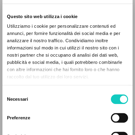
Questo sito web utilizza i cookie
RICERCA AVANZATA »
Giussani Luigi
Autore
Utilizziamo i cookie per personalizzare contenuti ed
A
Z
Spagnolo
annunci, per fornire funzionalità dei social media e per
Nueva Tierra
analizzare il nostro traffico. Condividiamo inoltre
0
DOCUMENTI TROVATI
1987
informazioni sul modo in cui utilizzi il nostro sito con i
Pagine: 1
nostri partner che si occupano di analisi dei dati web,
pubblicità e social media, i quali potrebbero combinarle
con altre informazioni che hai fornito loro o che hanno
raccolto dal tuo utilizzo dei loro servizi.
RISULTATI SUCCESSIVI
ULTIMO AGGIORNAMENTO
14/01/2021
Selezione
Necessari
del
consenso
FULL TEXT
Preferenze
STORIA EDITORIALE