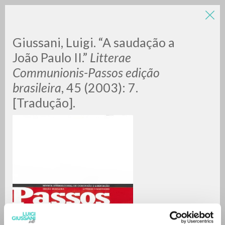
LUIGI
Giussani, Luigi. “A saudação a
João Paulo II.”
Litterae
Communionis-Passos edição
GIUSSANI
brasileira
, 45 (2003): 7.
[Tradução].
scritti