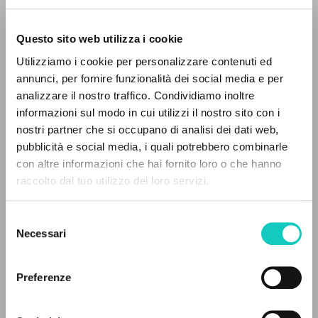
Questo sito web utilizza i cookie
RICERCA AVANZATA »
Utilizziamo i cookie per personalizzare contenuti ed
A
Z
annunci, per fornire funzionalità dei social media e per
analizzare il nostro traffico. Condividiamo inoltre
0
DOCUMENTI TROVATI
informazioni sul modo in cui utilizzi il nostro sito con i
Giussani Luigi
Autore
nostri partner che si occupano di analisi dei dati web,
pubblicità e social media, i quali potrebbero combinarle
Portoghese BR
con altre informazioni che hai fornito loro o che hanno
Litterae Communionis-Passos edição brasileira
raccolto dal tuo utilizzo dei loro servizi.
2003
RISULTATI SUCCESSIVI
Pagine: 1
Selezione
Necessari
del
consenso
ULTIMO AGGIORNAMENTO
17/07/2024
Preferenze