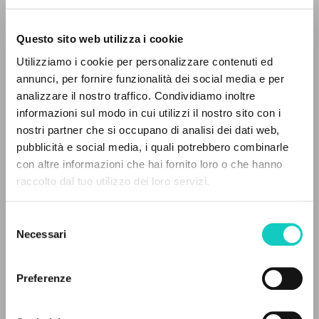
Questo sito web utilizza i cookie
Utilizziamo i cookie per personalizzare contenuti ed
Giussani Luigi
Autore
annunci, per fornire funzionalità dei social media e per
IL PROGETTO
analizzare il nostro traffico. Condividiamo inoltre
Italiano
informazioni sul modo in cui utilizzi il nostro sito con i
Avvenire
Il portale raccoglie e rende accessibili gli scritti
1992
nostri partner che si occupano di analisi dei dati web,
di Luigi Giussani: quasi 5000 voci bibliografiche,
Pagine: 1
pubblicità e social media, i quali potrebbero combinarle
testi integrali in 5 lingue e percorsi tematici
con altre informazioni che hai fornito loro o che hanno
dedicati.
raccolto dal tuo utilizzo dei loro servizi.
ULTIMO AGGIORNAMENTO
21/09/2020
Selezione
NAVIGA
Necessari
del
consenso
Ricerca avanzata »
Il PerCorso
Preferenze
FULL TEXT
Contatti
Login