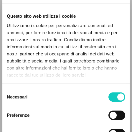
Questo sito web utilizza i cookie
RICERCA AVANZATA »
Utilizziamo i cookie per personalizzare contenuti ed
A
Z
annunci, per fornire funzionalità dei social media e per
Giussani Luigi
Autore
analizzare il nostro traffico. Condividiamo inoltre
0
DOCUMENTI TROVATI
informazioni sul modo in cui utilizzi il nostro sito con i
Inglese
Litterae Communionis-Traces
nostri partner che si occupano di analisi dei dati web,
2002
pubblicità e social media, i quali potrebbero combinarle
Pagine: 1
con altre informazioni che hai fornito loro o che hanno
raccolto dal tuo utilizzo dei loro servizi.
RISULTATI SUCCESSIVI
Selezione
ULTIMO AGGIORNAMENTO
19/11/2019
Necessari
del
consenso
Preferenze
FULL TEXT