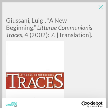
LUIGI
Giussani, Luigi. “A New
Beginning.”
Litterae Communionis-
Traces
, 4 (2002): 7. [Translation].
GIUSSANI
scritti