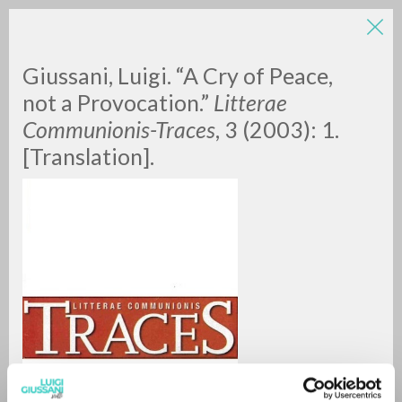
Giussani, Luigi. “A Cry of Peace,
not a Provocation.”
Litterae
Communionis-Traces
, 3 (2003): 1.
[Translation].
A
Z
0
DOCUMENTI TROVATI
RISULTATI SUCCESSIVI