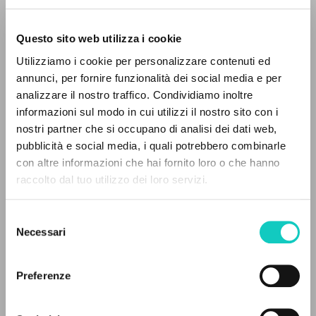
Questo sito web utilizza i cookie
Utilizziamo i cookie per personalizzare contenuti ed
annunci, per fornire funzionalità dei social media e per
IL PROGETTO
analizzare il nostro traffico. Condividiamo inoltre
Giussani Luigi
Autore
informazioni sul modo in cui utilizzi il nostro sito con i
Il portale raccoglie e rende accessibili gli scritti
nostri partner che si occupano di analisi dei dati web,
Inglese
di Luigi Giussani: quasi 5000 voci bibliografiche,
pubblicità e social media, i quali potrebbero combinarle
Litterae Communionis-Traces
testi integrali in 5 lingue e percorsi tematici
con altre informazioni che hai fornito loro o che hanno
2003
dedicati.
Pagine: 1
raccolto dal tuo utilizzo dei loro servizi.
Selezione
NAVIGA
Necessari
del
ULTIMO AGGIORNAMENTO
consenso
05/11/2019
Ricerca avanzata »
Il PerCorso
Preferenze
Contatti
Login