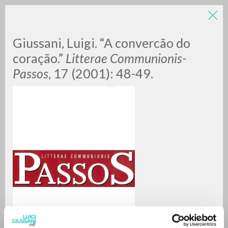
LUIGI
Giussani, Luigi. “A convercão do
coração.”
Litterae Communionis-
Passos
, 17 (2001): 48-49.
GIUSSANI
scritti