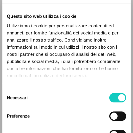
Questo sito web utilizza i cookie
RICERCA AVANZATA »
Utilizziamo i cookie per personalizzare contenuti ed
A
Z
annunci, per fornire funzionalità dei social media e per
Giussani Luigi
Autore
analizzare il nostro traffico. Condividiamo inoltre
0
DOCUMENTI TROVATI
informazioni sul modo in cui utilizzi il nostro sito con i
Portoghese BR
Litterae Communionis-Passos
nostri partner che si occupano di analisi dei dati web,
2001
pubblicità e social media, i quali potrebbero combinarle
Pagine: 2
con altre informazioni che hai fornito loro o che hanno
raccolto dal tuo utilizzo dei loro servizi.
RISULTATI SUCCESSIVI
Selezione
ULTIMO AGGIORNAMENTO
09/12/2025
Necessari
del
consenso
Preferenze
FULL TEXT