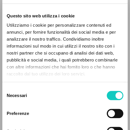
Questo sito web utilizza i cookie
RICERCA AVANZATA »
Utilizziamo i cookie per personalizzare contenuti ed
A
Z
annunci, per fornire funzionalità dei social media e per
analizzare il nostro traffico. Condividiamo inoltre
0
DOCUMENTI TROVATI
informazioni sul modo in cui utilizzi il nostro sito con i
Cordas Durval
Traduttore
nostri partner che si occupano di analisi dei dati web,
Giussani Luigi
Autore
pubblicità e social media, i quali potrebbero combinarle
con altre informazioni che hai fornito loro o che hanno
Portoghese BR
raccolto dal tuo utilizzo dei loro servizi.
RISULTATI SUCCESSIVI
Litterae Communionis-Passos edição brasileira
2004
Pagine: 1
Selezione
Necessari
del
consenso
Preferenze
ULTIMO AGGIORNAMENTO
11/07/2024