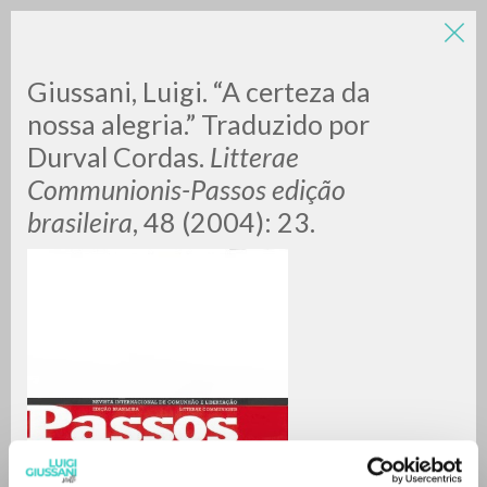
LUIGI
Giussani, Luigi. “A certeza da
nossa alegria.” Traduzido por
Durval Cordas.
Litterae
GIUSSANI
Communionis-Passos edição
brasileira
, 48 (2004): 23.
scritti