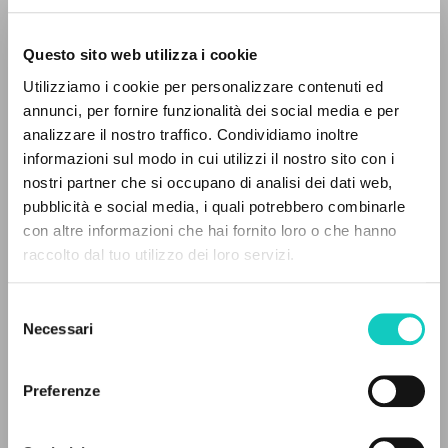
Questo sito web utilizza i cookie
Utilizziamo i cookie per personalizzare contenuti ed
annunci, per fornire funzionalità dei social media e per
IL PROGETTO
analizzare il nostro traffico. Condividiamo inoltre
Farina Renato
Intervista
informazioni sul modo in cui utilizzi il nostro sito con i
Giussani Luigi
Autore
Il portale raccoglie e rende accessibili gli scritti
nostri partner che si occupano di analisi dei dati web,
di Luigi Giussani: quasi 5000 voci bibliografiche,
pubblicità e social media, i quali potrebbero combinarle
Portoghese BR
testi integrali in 5 lingue e percorsi tematici
con altre informazioni che hai fornito loro o che hanno
Litterae Communionis-Passos edição brasileira
dedicati.
raccolto dal tuo utilizzo dei loro servizi.
2005
Pagine: 1
Selezione
NAVIGA
Necessari
del
consenso
Ricerca avanzata »
ULTIMO AGGIORNAMENTO
Il PerCorso
20/09/2024
Preferenze
Contatti
Login