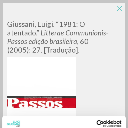
Giussani, Luigi. “1981: O
atentado.”
Litterae Communionis-
Passos edição brasileira
, 60
(2005): 27. [Tradução].
A
Z
0
DOCUMENTI TROVATI
RISULTATI SUCCESSIVI