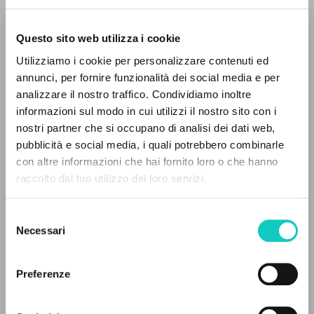
Questo sito web utilizza i cookie
Utilizziamo i cookie per personalizzare contenuti ed
annunci, per fornire funzionalità dei social media e per
analizzare il nostro traffico. Condividiamo inoltre
Giussani Luigi
Autor
informazioni sul modo in cui utilizzi il nostro sito con i
nostri partner che si occupano di analisi dei dati web,
Polaco
pubblicità e social media, i quali potrebbero combinarle
Litterae Communionis-Slady
EL PROYECTO
con altre informazioni che hai fornito loro o che hanno
2002
Páginas: 3
raccolto dal tuo utilizzo dei loro servizi.
Este portal recoge y pone a disposición de los
usuarios los textos de Luigi Giussani: casi 5000
Selezione
voces bibliográficas, textos íntegros en 5
Necessari
del
ÚLTIMA ACTUALIZACIÓN
idiomas y líneas temáticas.
consenso
11/09/2024
Preferenze
NAVEGA