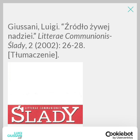
Giussani, Luigi. “Źródło żywej
nadziei.”
Litterae Communionis
-
Ślady
, 2 (2002): 26-28.
[Tłumaczenie].
BÚSQUEDA AVANZADA »
A
Z
0
DOCUMENTOS ENCONTRADOS
RESULTADOS SUCESIVOS