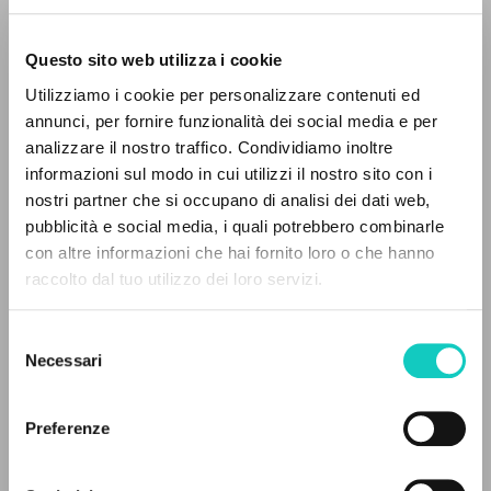
Questo sito web utilizza i cookie
Utilizziamo i cookie per personalizzare contenuti ed
annunci, per fornire funzionalità dei social media e per
analizzare il nostro traffico. Condividiamo inoltre
Borowczyk Krystyna
Traductor
informazioni sul modo in cui utilizzi il nostro sito con i
Giussani Luigi
Autor
nostri partner che si occupano di analisi dei dati web,
pubblicità e social media, i quali potrebbero combinarle
Polaco
EL PROYECTO
con altre informazioni che hai fornito loro o che hanno
Komunia i Wyzwolenie-CL
raccolto dal tuo utilizzo dei loro servizi.
1997
Este portal recoge y pone a disposición de los
Páginas: 3
usuarios los textos de Luigi Giussani: casi 5000
Selezione
voces bibliográficas, textos íntegros en 5
Necessari
del
idiomas y líneas temáticas.
consenso
ÚLTIMA ACTUALIZACIÓN
18/11/2020
Preferenze
NAVEGA