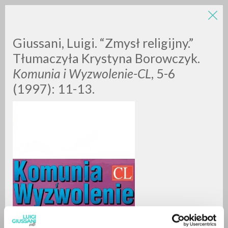
Giussani, Luigi. “Zmysł religijny.”
Tłumaczyła Krystyna Borowczyk.
Komunia i Wyzwolenie-CL
, 5-6
(1997): 11-13.
BÚSQUEDA AVANZADA »
A
Z
0
DOCUMENTOS ENCONTRADOS
RESULTADOS SUCESIVOS