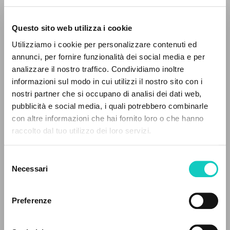
Questo sito web utilizza i cookie
Utilizziamo i cookie per personalizzare contenuti ed
annunci, per fornire funzionalità dei social media e per
Giussani Luigi
Autor
EL PROYECTO
analizzare il nostro traffico. Condividiamo inoltre
informazioni sul modo in cui utilizzi il nostro sito con i
Polaco
Este portal recoge y pone a disposición de los
Litterae Communionis-Ślady
nostri partner che si occupano di analisi dei dati web,
usuarios los textos de Luigi Giussani: casi 5000
2004
pubblicità e social media, i quali potrebbero combinarle
Páginas: 3
voces bibliográficas, textos íntegros en 5
con altre informazioni che hai fornito loro o che hanno
idiomas y líneas temáticas.
raccolto dal tuo utilizzo dei loro servizi.
Selezione
ÚLTIMA ACTUALIZACIÓN
NAVEGA
06/05/2020
Necessari
del
consenso
Búsqueda avanzada »
Il PerCorso
Preferenze
Contactos
LEE EL FULL TEXT EN LA EDICIÓN
Iniciar sesión
DISPONIBLE