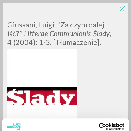
Giussani, Luigi. “Za czym dalej
iść?.”
Litterae Communionis-
Ślady
,
4 (2004): 1-3. [Tłumaczenie].
A
Z
0
DOCUMENTOS ENCONTRADOS
RESULTADOS SUCESIVOS