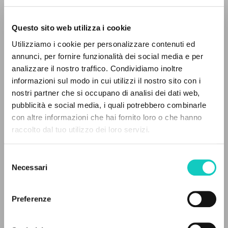
Questo sito web utilizza i cookie
BÚSQUEDA AVANZADA »
Utilizziamo i cookie per personalizzare contenuti ed
A
Z
annunci, per fornire funzionalità dei social media e per
analizzare il nostro traffico. Condividiamo inoltre
0
DOCUMENTOS ENCONTRADOS
informazioni sul modo in cui utilizzi il nostro sito con i
nostri partner che si occupano di analisi dei dati web,
Giussani Luigi
Autor
pubblicità e social media, i quali potrebbero combinarle
con altre informazioni che hai fornito loro o che hanno
Società Cooperativa Editoriale Nuovo Mondo/Universal
raccolto dal tuo utilizzo dei loro servizi.
RESULTADOS SUCESIVOS
Inglés
2009
Selezione
Páginas: 2
Necessari
del
consenso
Preferenze
ÚLTIMA ACTUALIZACIÓN
28/05/2025