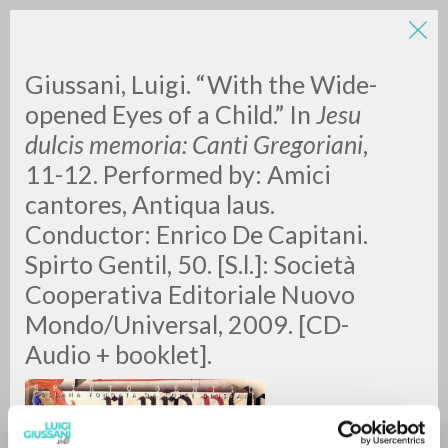
LUIGI
Giussani, Luigi. “With the Wide-
opened Eyes of a Child.” In
Jesu
dulcis memoria: Canti Gregoriani
,
GIUSSANI
11-12. Performed by: Amici
cantores, Antiqua laus.
scritti
Conductor: Enrico De Capitani.
Spirto Gentil, 50. [S.l.]: Società
Cooperativa Editoriale Nuovo
Mondo/Universal, 2009. [CD-
Audio + booklet].