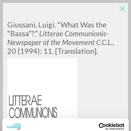
LUIGI
Giussani, Luigi. “What Was the
“Bassa”?.”
Litterae Communionis-
GIUSSANI
Newspaper of the Movement C.C.L.
,
20 (1994): 11. [Translation].
scritti