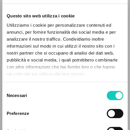
Questo sito web utilizza i cookie
Utilizziamo i cookie per personalizzare contenuti ed
annunci, per fornire funzionalità dei social media e per
analizzare il nostro traffico. Condividiamo inoltre
Giussani Luigi
Autor
informazioni sul modo in cui utilizzi il nostro sito con i
Ronza Robi
Autor
nostri partner che si occupano di analisi dei dati web,
pubblicità e social media, i quali potrebbero combinarle
Inglés
Litterae Communionis-Newspaper of the Movement C.C.L.
con altre informazioni che hai fornito loro o che hanno
1994
raccolto dal tuo utilizzo dei loro servizi.
Páginas: 1
BÚSQUEDA AVANZADA »
Selezione
A
Z
Necessari
del
consenso
ÚLTIMA ACTUALIZACIÓN
0
DOCUMENTOS ENCONTRADOS
02/07/2025
Preferenze