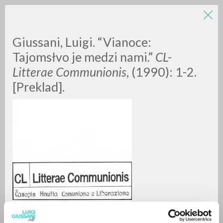
Giussani, Luigi. “Vianoce:
Tajomsłvo je medzi nami.”
CL-
Litterae Communionis
, (1990): 1-2.
[Preklad].
BÚSQUEDA AVANZADA »
A
Z
0
DOCUMENTOS ENCONTRADOS
RESULTADOS SUCESIVOS