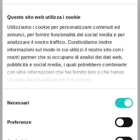
Questo sito web utilizza i cookie
Utilizziamo i cookie per personalizzare contenuti ed
annunci, per fornire funzionalità dei social media e per
analizzare il nostro traffico. Condividiamo inoltre
Giussani Luigi
Autor
informazioni sul modo in cui utilizzi il nostro sito con i
nostri partner che si occupano di analisi dei dati web,
Eslovaco
pubblicità e social media, i quali potrebbero combinarle
CL-Litterae Communionis
EL PROYECTO
con altre informazioni che hai fornito loro o che hanno
1990
Páginas: 2
raccolto dal tuo utilizzo dei loro servizi.
Este portal recoge y pone a disposición de los
usuarios los textos de Luigi Giussani: casi 5000
Selezione
voces bibliográficas, textos íntegros en 5
Necessari
del
ÚLTIMA ACTUALIZACIÓN
idiomas y líneas temáticas.
consenso
17/04/2020
Preferenze
NAVEGA