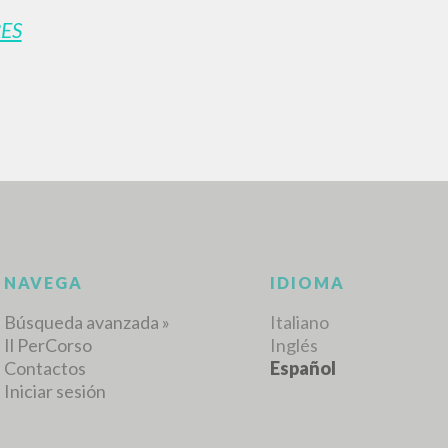
ES
RESULTADOS SUCESIVOS
NAVEGA
IDIOMA
Búsqueda avanzada »
Italiano
Il PerCorso
Inglés