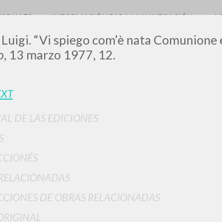
TORIALES
INFORMACIÓN PARA LA NAVEGACIÓN
A
 Luigi. “Vi spiego com’è nata Comunione 
o
, 13 marzo 1977, 12.
EXT
IAL DE LAS EDICIONES
BÚSQUEDA AVANZ
s resultados aún más precisos? Utilizar el
S
0
DOCUMENTOS ENCONTRADOS
CCIONÉS
Ver detalles por tipo
RELACIONADAS
IDIOMA
AUTOR
AÑO
ACTI
CIONES DE OBRAS RELACIONADAS
ORIGINAL