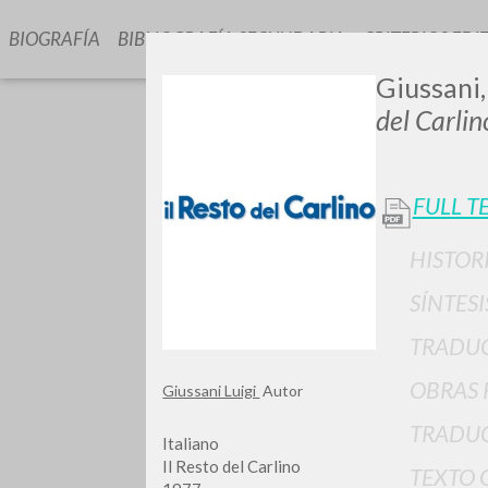
BIOGRAFÍA
BIBLIOGRAFÍA SECUNDARIA
CRITERIOS EDI
Giussani,
del Carlin
FULL T
HISTOR
¿Quiere
SÍNTESI
TRADU
OBRAS 
Giussani Luigi
Autor
TIPOLOGÍA
TRADUC
Italiano
Il Resto del Carlino
TEXTO 